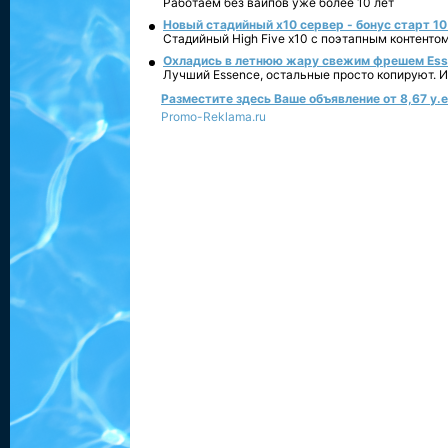
Работаем без вайпов уже более 10 лет
Новый стадийный х10 сервер - бонус старт 10
Стадийный High Five x10 с поэтапным контенто
Охладись в летнюю жару свежим фрешем Essen
Лучший Essence, остальные просто копируют. 
Разместите здесь Ваше объявление от 8,67 у.е.
Promo-Reklama.ru