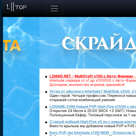
L2MAD.NET - MultiCraft x100 с Авто-Фармом 
Interlude сервера от х1 до х100000 с Авто-Фа
Долларов, множество игроков, врывайся!
Устал от обычного Interlude? MultiSub x550. С
Один герой. Четыре профессии. Переноси навык
открывай сотни комбинаций умений.
L2NAME.COM Новый PVP High Five x1500 с п
Открытие 24 Июля в 20:00 (МСК +3 GMT). Новый
Полноценный бафер. Топовый персонаж за 1 ча
Старый добрый High Five x5 но с новым конте
Вместо крыльев мы добавили новый PVP и PVE ко
Euro-PvP.net Interlude х100 NEW - Открытие 4