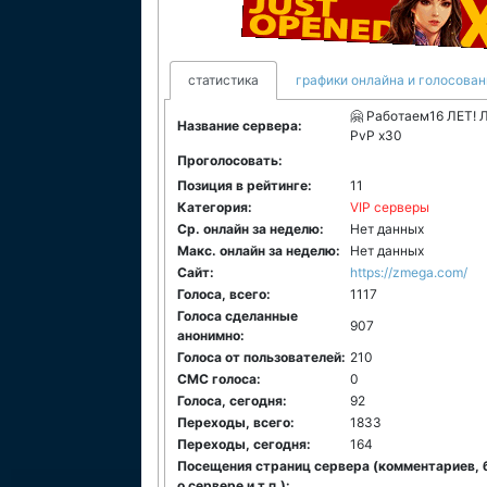
статистика
графики онлайна и голосован
🤗 Работаем16 ЛЕТ!
Название сервера:
PvP x30
Проголосовать:
Позиция в рейтинге:
11
Категория:
VIP серверы
Ср. онлайн за неделю:
Нет данных
Макс. онлайн за неделю:
Нет данных
Сайт:
https://zmega.com/
Голоса, всего:
1117
Голоса сделанные
907
анонимно:
Голоса от пользователей:
210
СМС голоса:
0
Голоса, сегодня:
92
Переходы, всего:
1833
Переходы, сегодня:
164
Посещения страниц сервера (комментариев, 
о сервере и т.п.):