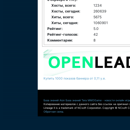
Хосты, всего:
1234
Хосты, сегодня:
260639
Хиты, всего:
5675
Хиты, сегодня:
1060901
Рейтинг:
5.0
Рейтинг-голосов:
42
Комментарии:
8
Купить 1000 показов баннера от 0,11 у.е.
База знаний Aion
База знаний Tera
MMOGame - новости онлайн игр
Копирование материалов с данного сайта без ссылок на оригинал 
Lineage II is a trademark of NCsoft Corporation. Copyright © NCsoft Co
Обратная связь