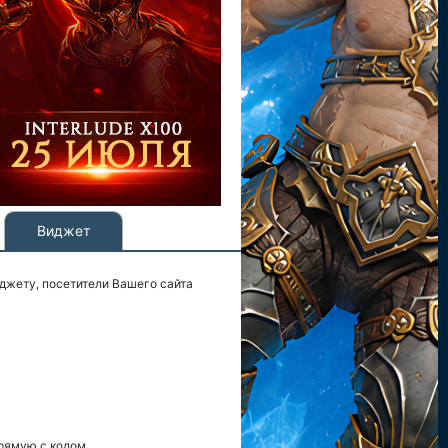
Виджет
джету, посетители Вашего сайта
рямую с кодом.