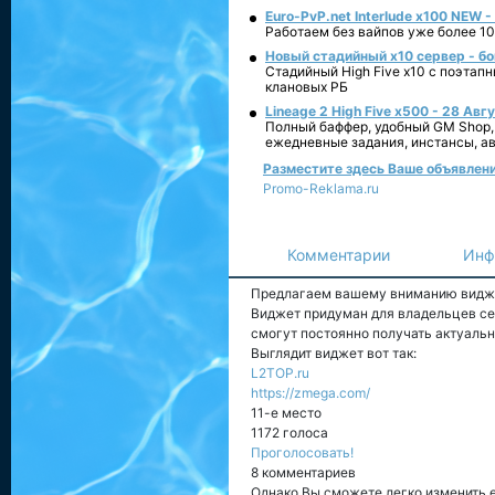
Euro-PvP.net Interlude х100 NEW 
Работаем без вайпов уже более 10
Новый стадийный х10 сервер - бо
Стадийный High Five x10 с поэтап
клановых РБ
Lineage 2 High Five x500 - 28 Авг
Полный баффер, удобный GM Shop,
ежедневные задания, инстансы, а
Разместите здесь Ваше объявление 
Promo-Reklama.ru
Комментарии
Инф
Предлагаем вашему вниманию видж
Виджет придуман для владельцев сер
смогут постоянно получать актуальн
Выглядит виджет вот так:
L2TOP.ru
https://zmega.com/
11-е место
1172 голоса
Проголосовать!
8 комментариев
Однако Вы сможете легко изменить е