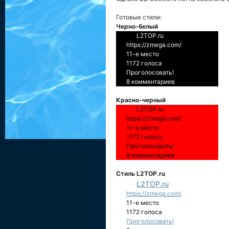
Готовые стили:
Черно-белый
L2TOP.ru
https://zmega.com/
11-е место
1172 голоса
Проголосовать!
8 комментариев
Красно-черный
L2TOP.ru
https://zmega.com/
11-е место
1172 голоса
Проголосовать!
8 комментариев
Стиль L2TOP.ru
L2TOP.ru
https://zmega.com/
11-е место
1172 голоса
Проголосовать!