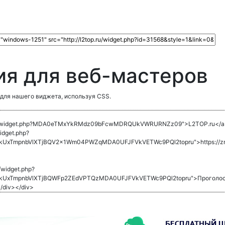
я для веб-мастеров
для нашего виджета, используя CSS.
2top.ru/widget.php?MDA0eTMxYkRMdz09bFcwMDRQUkVWRURNZz09">L2TOP.ru</a
widget.php?
UxTmpnbVlXTjBQV2x1Wm04PWZqMDA0UFJFVkVETWc9PQl2topru">https://zm
u/widget.php?
UxTmpnbVlXTjBQWFp2ZEdVPTQzMDA0UFJFVkVETWc9PQl2topru">Проголосо
/div></div>