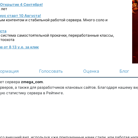
- Открытие 4 Сентября!
 лет
нус старт 10 Августа!
ным контентом и стабильной работой сервера. Много соло и
уста
 система самостоятельной прокачки, переработанные классы,
втоохота
от 8,13 у.е. за клик
ормация
Голосовать
Оценка
Блог
ет сервера
zmega_com
.
веров, а также для разработчиков клановых сайтов. Благодаря нашему ви
ую статистику сервера в Рейтинге.
го внешний вид, используя уже придуманные нами стили, или работая нап