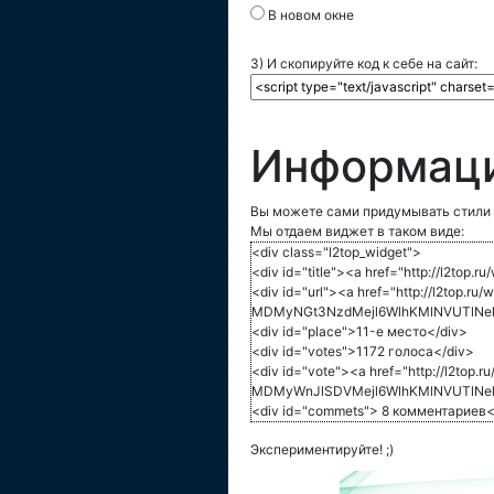
В новом окне
3) И скопируйте код к себе на сайт:
Информаци
Вы можете сами придумывать стили 
Мы отдаем виджет в таком виде:
<div class="l2top_widget">
<div id="title"><a href="http://l
<div id="url"><a href="http://l2top.ru/
MDMyNGt3NzdMejl6WlhKMlNVUTlNek
<div id="place">11-е место</div>
<div id="votes">1172 голоса</div>
<div id="vote"><a href="http://l2top.r
MDMyWnJlSDVMejl6WlhKMlNVUTlNek
<div id="commets"> 8 комментариев<
Экспериментируйте! ;)