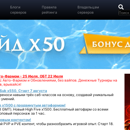
Блоги
Правила
Владельцам
серверов
рейтинга
серверов
вто-Фармом - 25 Июля. ОБТ 22 Июля
00 с Авто-Фармом и Обновлениями, без вайпов. Денежные Турниры на
в, врывайся!
iSub x550. Старт 7 августа
реноси навыки трёх саб-классов на основу, создавай уникальный
 умений.
e x1500 с продвинутым автофармом!
 GMT). Новый High Five x1500. Бесплатный автофарм со всеми
повый персонаж за 1 час.
 новым контентом!
 PVP и PVE контент, чтобы разнообразить игровой опыт. Старт 18.