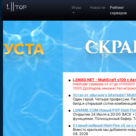
Игры
Новости
Рейтинг
серверов
L2MAD.NET - MultiCraft x100 с А
Interlude сервера от х1 до х1000
1000 Долларов, множество игроко
Устал от обычного Interlude? Mult
Один герой. Четыре профессии. Пе
билд и открывай сотни комбинаций
L2NAME.COM Новый PVP High Fiv
Открытие 24 Июля в 20:00 (МСК +3
функциями. Полноценный бафер. То
Старый добрый High Five x5 но с
Вместо крыльев мы добавили новый
08. 2026