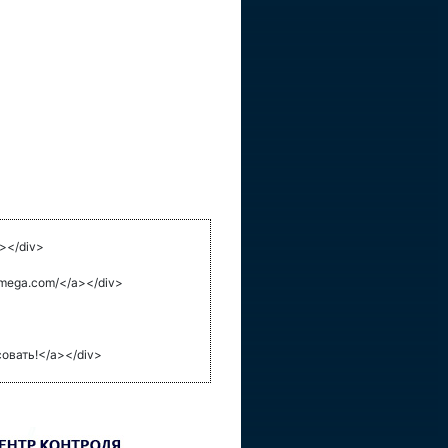
></div>
ega.com/</a></div>
вать!</a></div>