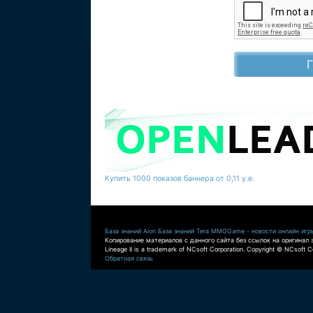
Купить 1000 показов баннера от 0,11 у.е.
База знаний Aion
База знаний Tera
MMOGame - новости онлайн игр
Копирование материалов с данного сайта без ссылок на оригинал 
Lineage II is a trademark of NCsoft Corporation. Copyright © NCsoft Co
Обратная связь