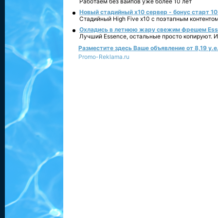
Работаем без вайпов уже более 10 лет
Новый стадийный х10 сервер - бонус старт 10
Стадийный High Five x10 с поэтапным контенто
Охладись в летнюю жару свежим фрешем Essen
Лучший Essence, остальные просто копируют. 
Разместите здесь Ваше объявление от 8,19 у.е.
Promo-Reklama.ru