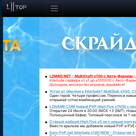
L2MAD.NET - MultiCraft x100 с Авто-Фармом 
Interlude сервера от х1 до х100000 с Авто-Фа
Долларов, множество игроков, врывайся!
Устал от обычного Interlude? MultiSub x550. С
Один герой. Четыре профессии. Переноси навык
открывай сотни комбинаций умений.
L2NAME.COM Новый PVP High Five x1500 с п
Открытие 24 Июля в 20:00 (МСК +3 GMT). Новый
Полноценный бафер. Топовый персонаж за 1 ча
Старый добрый High Five x5 но с новым конте
Вместо крыльев мы добавили новый PVP и PVE ко
Euro-PvP.net Interlude х100 NEW - Открытие 4