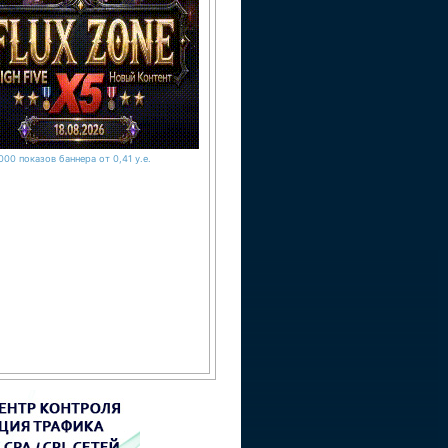
000 показов баннера от 0,41 у.е.