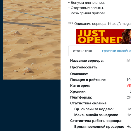
- Бонусы для кланов.
- Стартовые эвенты.
- Розыгрыши призов!
*** Описание сервера: https://zmega
статистика
графики онлайна
Название сервера:
🤗
Проголосовать:
Описание:
Позиция в рейтинге:
10
Категория:
VI
Хроники:
In
Платформа:
ОF
Статистика онлайна:
Ср. онлайн за неделю:
Не
Макс. онлайн за неделю:
Не
Статистика работы сервера:
Время последней проверки:
Не