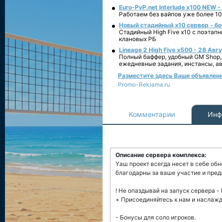
Euro-PvP.net Interlude х100 NEW 
Работаем без вайпов уже более 10
Новый стадийный х10 сервер - бо
Стадийный High Five x10 с поэтап
клановых РБ
Lineage 2 High Five x500 - 28 Авг
Полный баффер, удобный GM Shop,
ежедневные задания, инстансы, а
Разместите здесь Ваше объявление
Promo-Reklama.ru
Комментарии
Инф
Описание сервера комплекса:
Yаш проект всегда несет в себе обн
благодарны за ваше участие и пред
! Не опаздывай на запуск сервера - 
+ Присоединяйтесь к нам и наслажд
- Бонусы для соло игроков.