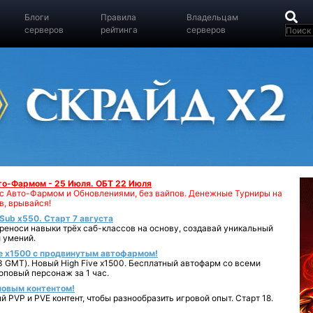
Блоги
Правила
Владельцам
серверов
рейтинга
серверов
вто-Фармом - 25 Июля. ОБТ 22 Июля
00 с Авто-Фармом и Обновлениями, без вайпов. Денежные Турниры на
в, врывайся!
iSub x550. Старт 7 августа
реноси навыки трёх саб-классов на основу, создавай уникальный
 умений.
e x1500 с продвинутым автофармом!
 GMT). Новый High Five x1500. Бесплатный автофарм со всеми
повый персонаж за 1 час.
 новым контентом!
 PVP и PVE контент, чтобы разнообразить игровой опыт. Старт 18.