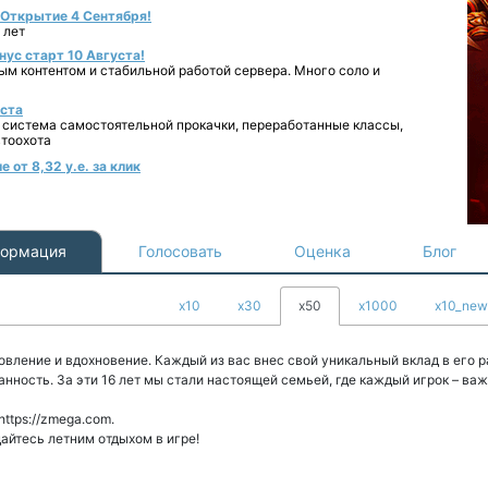
- Открытие 4 Сентября!
 лет
нус старт 10 Августа!
ным контентом и стабильной работой сервера. Много соло и
уста
 система самостоятельной прокачки, переработанные классы,
втоохота
 от 8,32 у.е. за клик
ормация
Голосовать
Оценка
Блог
x10
x30
x50
x1000
x10_new
овление и вдохновение. Каждый из вас внес свой уникальный вклад в его р
анность. За эти 16 лет мы стали настоящей семьей, где каждый игрок – ва
https://zmega.com.
айтесь летним отдыхом в игре!