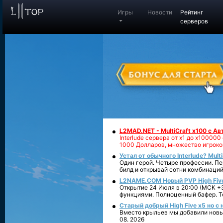
Игры
Новости
Рейтинг
серверов
L2MAD.NET - MultiCraft x100 с А
Interlude сервера от х1 до х1000
1000 Долларов, множество игроко
Устал от обычного Interlude? Mult
Один герой. Четыре профессии. Пе
билд и открывай сотни комбинаций
L2NAME.COM Новый PVP High Fiv
Открытие 24 Июля в 20:00 (МСК +3
функциями. Полноценный бафер. То
Старый добрый High Five x5 но с
Вместо крыльев мы добавили новый
08. 2026