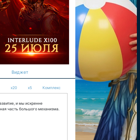
Виджет
x20
x5
Комплекс
азвитие, и мы искренне
жная часть большого механизма.