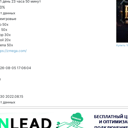
1 день 23 часа 50 минут
00%
т данных
еигровые
p 50x
 50x
op 30x
oil 20x
ena 50x
Купить 1
tps://zmega.com/
26-08-05 17:06:04
0
:30 2022.08.15
т данных