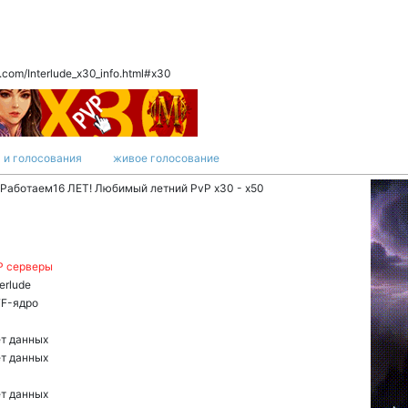
.com/Interlude_x30_info.html#x30
 и голосования
живое голосование
 Работаем16 ЛЕТ! Любимый летний PvP x30 - x50
P серверы
terlude
F-ядро
т данных
т данных
т данных