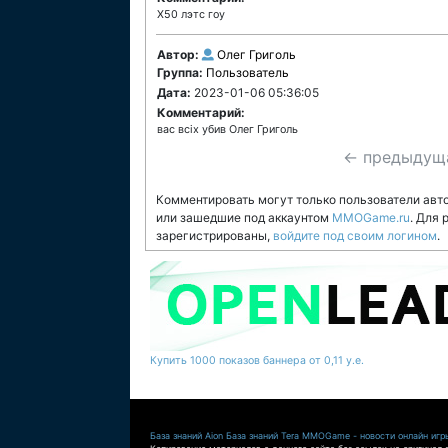
Х50 лэтс гоу
Автор:
Олег Григоль
Группа:
Пользователь
Дата:
2023-01-06 05:36:05
Комментарий:
вас всіх убив Олег Григоль
← предыдущ
Комментировать могут только пользователи авт
или зашедшие под аккаунтом
MMOGame.ru
. Для
зарегистрированы,
войдите под своим логином
.
Купить 1000 показов баннера от 0,11 у.е.
База знаний Aion
База знаний Tera
MMOGame - новости онлайн игр