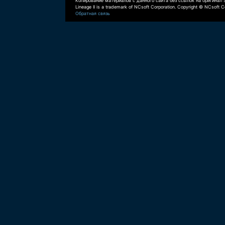
Копирование материалов с данного сайта без ссылок на оригинал 
Lineage II is a trademark of NCsoft Corporation. Copyright © NCsoft Co
Обратная связь