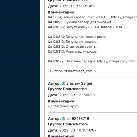
Дата:
2023-11-23 02:14:23
Комментарий:
&#9989; Новый сервер Interlude PTS - https://zmega.c
&#10052; Лучший сервер для зимовки!
&#128165; Запуск Asia x20 - 04 января 20:00
&#128313; Бонусы для соло игроков.
&#128313; Бонусы для кланов.
&#128313; Стартовые эвенты.
&#128313; Розыгрыши призов!
&#128172; Описание сервера: https://zmega.com/Interl
TG: https://t.me/zmega_com
Автор:
Erashov Sergei
Группа:
Пользователь
Дата:
2023-03-17 15:06:01
Комментарий:
Да х50 точно крут
Автор:
id462413716
Группа:
Пользователь
Дата:
2023-03-10 15:16:07
Комментарий: