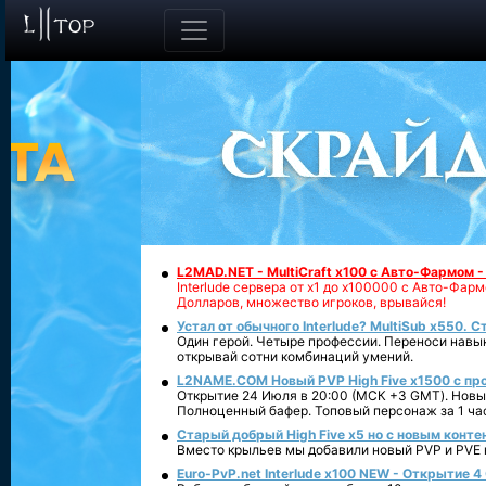
L2MAD.NET - MultiCraft x100 с Авто-Фармом 
Interlude сервера от х1 до х100000 с Авто-Фа
Долларов, множество игроков, врывайся!
Устал от обычного Interlude? MultiSub x550. С
Один герой. Четыре профессии. Переноси навык
открывай сотни комбинаций умений.
L2NAME.COM Новый PVP High Five x1500 с п
Открытие 24 Июля в 20:00 (МСК +3 GMT). Новый
Полноценный бафер. Топовый персонаж за 1 ча
Старый добрый High Five x5 но с новым конте
Вместо крыльев мы добавили новый PVP и PVE ко
Euro-PvP.net Interlude х100 NEW - Открытие 4