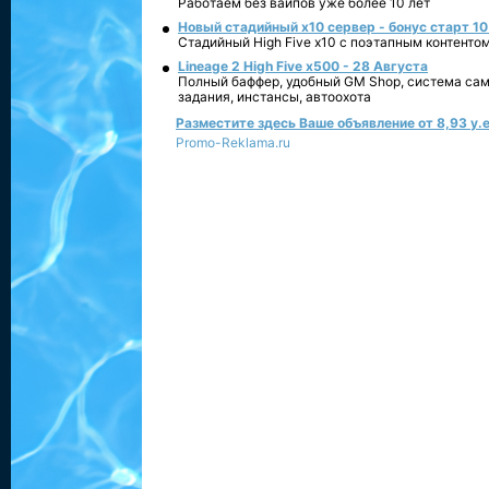
Работаем без вайпов уже более 10 лет
Новый стадийный х10 сервер - бонус старт 10
Стадийный High Five x10 с поэтапным контенто
Lineage 2 High Five x500 - 28 Августа
Полный баффер, удобный GM Shop, система сам
задания, инстансы, автоохота
Разместите здесь Ваше объявление от 8,93 у.е
Promo-Reklama.ru