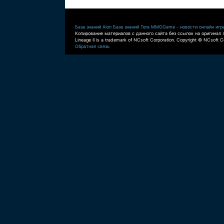
База знаний Aion
База знаний Tera
MMOGame - новости онлайн игр
Копирование материалов с данного сайта без ссылок на оригинал 
Lineage II is a trademark of NCsoft Corporation. Copyright © NCsoft Co
Обратная связь