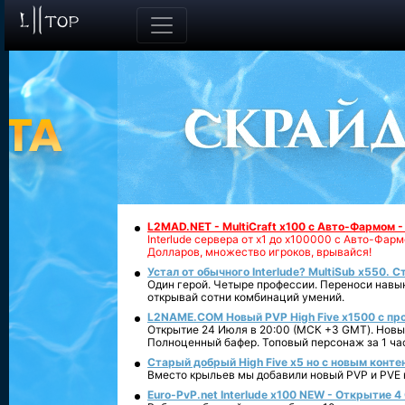
L2MAD.NET - MultiCraft x100 с Авто-Фармом 
Interlude сервера от х1 до х100000 с Авто-Фа
Долларов, множество игроков, врывайся!
Устал от обычного Interlude? MultiSub x550. С
Один герой. Четыре профессии. Переноси навык
открывай сотни комбинаций умений.
L2NAME.COM Новый PVP High Five x1500 с п
Открытие 24 Июля в 20:00 (МСК +3 GMT). Новый
Полноценный бафер. Топовый персонаж за 1 ча
Старый добрый High Five x5 но с новым конте
Вместо крыльев мы добавили новый PVP и PVE ко
Euro-PvP.net Interlude х100 NEW - Открытие 4