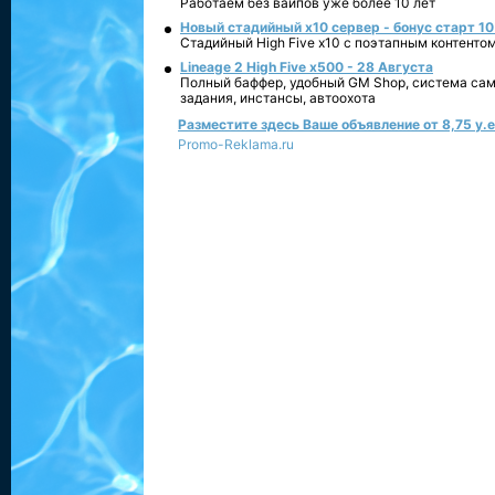
Работаем без вайпов уже более 10 лет
Новый стадийный х10 сервер - бонус старт 10
Стадийный High Five x10 с поэтапным контенто
Lineage 2 High Five x500 - 28 Августа
Полный баффер, удобный GM Shop, система сам
задания, инстансы, автоохота
Разместите здесь Ваше объявление от 8,75 у.е.
Promo-Reklama.ru