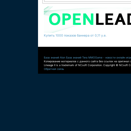
Купить 1000 показов баннера от 0,11 у.е.
База знаний Aion
База знаний Tera
MMOGame - новости онлайн игр
Копирование материалов с данного сайта без ссылок на оригинал 
Lineage II is a trademark of NCsoft Corporation. Copyright © NCsoft Co
Обратная связь