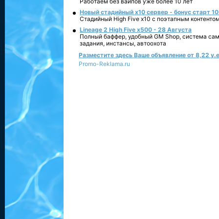
Работаем без вайпов уже более 10 лет
Новый стадийный х10 сервер - бонус старт 10
Стадийный High Five x10 с поэтапным контенто
Lineage 2 High Five x500 - 28 Августа
Полный баффер, удобный GM Shop, система сам
задания, инстансы, автоохота
Разместите здесь Ваше объявление от 8,22 у.е
Promo-Reklama.ru