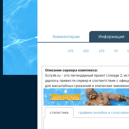
Комментарии
Информация
x15
x50
x10
hf
Описание сервера комплекса:
Scryde.ru - это легендарный проект Lineage 2, и
удалось привести сервер в соответствие с офи
для масштабных сражений и эпических завоеван
статистика
графики онлайна и голосован