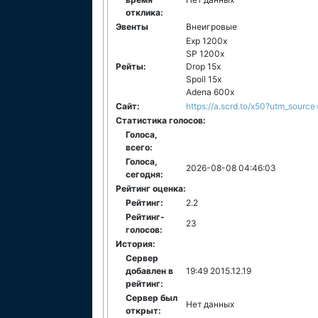
отклика:
Эвенты
Внеигровые
Exp 1200x
SP 1200x
Рейты:
Drop 15x
Spoil 15x
Adena 600x
Сайт:
https://a.scrd.to/x50?utm_sou
Статистика голосов:
Голоса,
всего:
Голоса,
2026-08-08 04:46:03
сегодня:
Рейтинг оценка:
Рейтинг:
2.2
Рейтинг-
23
голосов:
История:
Сервер
добавлен в
19:49 2015.12.19
рейтинг:
Сервер был
Нет данных
открыт: