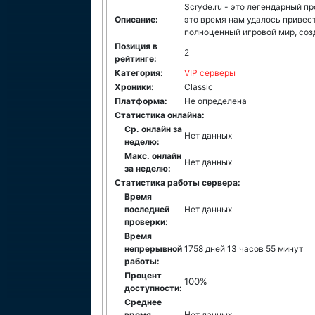
Scryde.ru - это легендарный пр
Описание:
это время нам удалось привес
полноценный игровой мир, соз
Позиция в
2
рейтинге:
Категория:
VIP серверы
Хроники:
Classic
Платформа:
Не определена
Статистика онлайна:
Ср. онлайн за
Нет данных
неделю:
Макс. онлайн
Нет данных
за неделю:
Статистика работы сервера:
Время
последней
Нет данных
проверки:
Время
непрерывной
1758 дней 13 часов 55 минут
работы:
Процент
100%
доступности:
Среднее
время
Нет данных