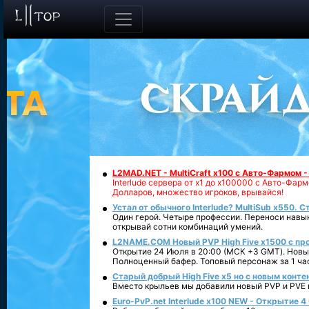
L2MAD.NET - MultiCraft x100 с Авто-Фармом 
Interlude сервера от х1 до х100000 с Авто-Фа
Долларов, множество игроков, врывайся!
Устал от обычного Interlude? MultiSub x550. С
Один герой. Четыре профессии. Переноси навык
открывай сотни комбинаций умений.
L2NAME.COM Новый PVP High Five x1500 с п
Открытие 24 Июля в 20:00 (МСК +3 GMT). Новый
Полноценный бафер. Топовый персонаж за 1 ча
Старый добрый High Five x5 но с новым конте
Вместо крыльев мы добавили новый PVP и PVE ко
Euro-PvP.net Interlude х100 NEW - Открытие 4