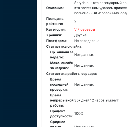
Scryde.ru - это легендарный пр
Описание:
это время нам удалось привес
полноценный игровой мир, соз
Позиция в
2
рейтинге:
Категория:
VIP серверы
Хроники:
Другие
Платформа:
Не определена
Статистика онлайна:
Ср. онлайн за
Нет данных
неделю:
Макс. онлайн
Нет данных
за неделю:
Статистика работы сервера:
Время
последней
Нет данных
проверки:
Время
непрерывной
357 дней 12 часов 9 минут
работы:
Процент
100%
доступности:
Среднее
время
Нет данных