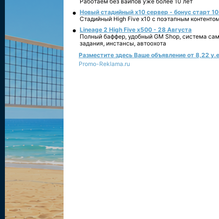
Работаем без вайпов уже более 10 лет
Новый стадийный х10 сервер - бонус старт 10
Стадийный High Five x10 с поэтапным контенто
Lineage 2 High Five x500 - 28 Августа
Полный баффер, удобный GM Shop, система сам
задания, инстансы, автоохота
Разместите здесь Ваше объявление от 8,22 у.е
Promo-Reklama.ru