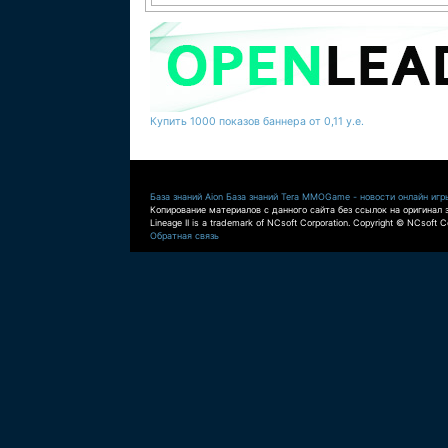
Купить 1000 показов баннера от 0,11 у.е.
База знаний Aion
База знаний Tera
MMOGame - новости онлайн игр
Копирование материалов с данного сайта без ссылок на оригинал 
Lineage II is a trademark of NCsoft Corporation. Copyright © NCsoft Co
Обратная связь