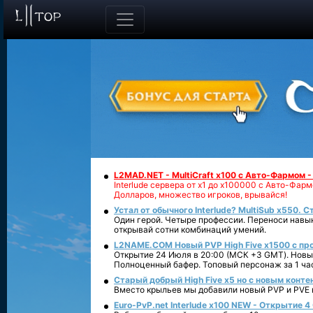
L2MAD.NET - MultiCraft x100 с Авто-Фармом 
Interlude сервера от х1 до х100000 с Авто-Фа
Долларов, множество игроков, врывайся!
Устал от обычного Interlude? MultiSub x550. С
Один герой. Четыре профессии. Переноси навык
открывай сотни комбинаций умений.
L2NAME.COM Новый PVP High Five x1500 с п
Открытие 24 Июля в 20:00 (МСК +3 GMT). Новый
Полноценный бафер. Топовый персонаж за 1 ча
Старый добрый High Five x5 но с новым конте
Вместо крыльев мы добавили новый PVP и PVE ко
Euro-PvP.net Interlude х100 NEW - Открытие 4