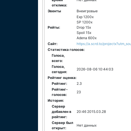
отклика:
Эвенты
Внеигровые
Exp 1200x
SP 1200x
Рейты:
Drop 15x
Spoil 15x
Adena 600x
Сайт:
https://a.scrd.to/projectx?utm
Статистика голосов:
Голоса,
всего:
Голоса,
2026-08-06 10:44:03
сегодня:
Рейтинг оценка:
Рейтинг:
2.3
Рейтинг-
23
голосов:
История:
Сервер
добавлен в
20:46 2015.03.28
рейтинг:
Сервер был
Нет данных
открыт: