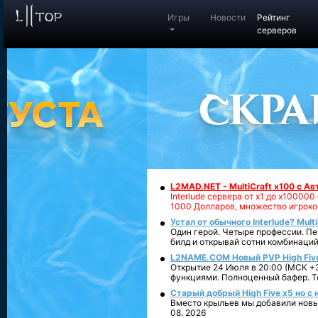
Игры
Новости
Рейтинг
серверов
L2MAD.NET - MultiCraft x100 с А
Interlude сервера от х1 до х1000
1000 Долларов, множество игроко
Устал от обычного Interlude? Mult
Один герой. Четыре профессии. Пе
билд и открывай сотни комбинаций
L2NAME.COM Новый PVP High Fiv
Открытие 24 Июля в 20:00 (МСК +3
функциями. Полноценный бафер. То
Старый добрый High Five x5 но с
Вместо крыльев мы добавили новый
08. 2026