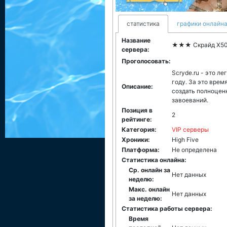
статистика
графики онлайна
Название
★★★ Скрайд Х50: 
сервера:
Проголосовать:
Scryde.ru - это л
году. За это врем
Описание:
создать полноцен
завоеваний.
Позиция в
2
рейтинге:
Категория:
VIP серверы
Хроники:
High Five
Платформа:
Не определена
Статистика онлайна:
Ср. онлайн за
Нет данных
неделю:
Макс. онлайн
Нет данных
за неделю:
Статистика работы сервера:
Время