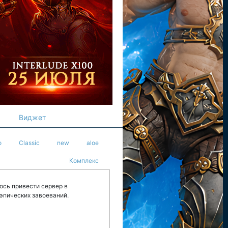
Виджет
o
Classic
new
aloe
Комплекс
лось привести сервер в
эпических завоеваний.