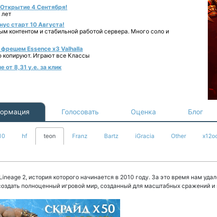
- Открытие 4 Сентября!
 лет
нус старт 10 Августа!
ным контентом и стабильной работой сервера. Много соло и
фрешем Essence x3 Valhalla
о копируют. Играют все Классы
от 8,31 у.е. за клик
ормация
Голосовать
Оценка
Блог
10
hf
teon
Franz
Bartz
iGracia
Other
x12o
 Lineage 2, история которого начинается в 2010 году. За это время нам уда
создать полноценный игровой мир, созданный для масштабных сражений и 