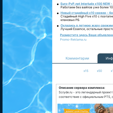
Euro-PvP.net Interlude х100 NEW 
Работаем без вайпов уже более 10
Новый стадийный х10 сервер - бо
Стадийный High Five x10 с поэтап
клановых РБ
Охладись в летнюю жару свежим 
Лучший Essence, остальные прост
Разместите здесь Ваше объявление 
Promo-Reklama.ru
Комментарии
Инф
x15
x50
x
Описание сервера комплекса:
Scryde.ru - это легендарный проект
соответствие с официальным PTS, 