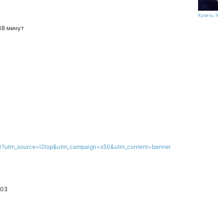
Купить 1
38 минут
/x50?utm_source=l2top&utm_campaign=x50&utm_content=banner
:03