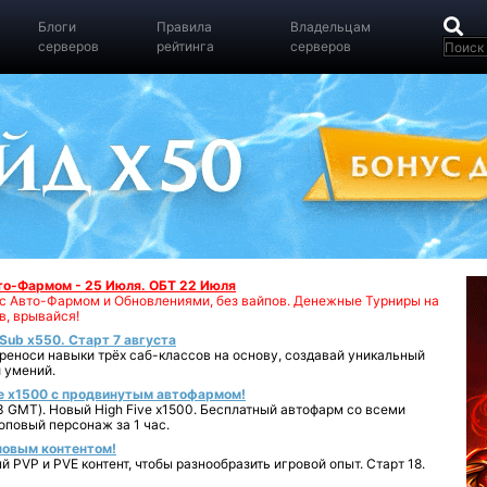
Блоги
Правила
Владельцам
серверов
рейтинга
серверов
вто-Фармом - 25 Июля. ОБТ 22 Июля
00 с Авто-Фармом и Обновлениями, без вайпов. Денежные Турниры на
в, врывайся!
iSub x550. Старт 7 августа
реноси навыки трёх саб-классов на основу, создавай уникальный
 умений.
e x1500 с продвинутым автофармом!
 GMT). Новый High Five x1500. Бесплатный автофарм со всеми
повый персонаж за 1 час.
 новым контентом!
 PVP и PVE контент, чтобы разнообразить игровой опыт. Старт 18.