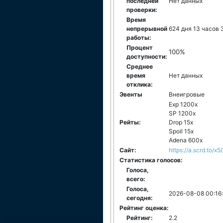
последней
Нет данных
проверки:
Время
непрерывной
624 дня 13 часов 
работы:
Процент
100%
доступности:
Среднее
время
Нет данных
отклика:
Эвенты
Внеигровые
Exp 1200x
SP 1200x
Рейты:
Drop 15x
Spoil 15x
Adena 600x
Сайт:
https://a.scrd.to
Статистика голосов:
Голоса,
всего:
Голоса,
2026-08-08 00:16
сегодня:
Рейтинг оценка:
Рейтинг:
2.2