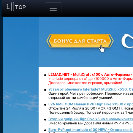
L2MAD.NET - MultiCraft x100 с Авто-Фармом 
Interlude сервера от х1 до х100000 с Авто-Фа
Долларов, множество игроков, врывайся!
Устал от обычного Interlude? MultiSub x550. С
Один герой. Четыре профессии. Переноси навык
открывай сотни комбинаций умений.
L2NAME.COM Новый PVP High Five x1500 с п
Открытие 24 Июля в 20:00 (МСК +3 GMT). Новый
Полноценный бафер. Топовый персонаж за 1 ча
Старый добрый High Five x5 но с новым конте
Вместо крыльев мы добавили новый PVP и PVE ко
Euro-PvP.net Interlude х100 NEW - Открытие 4