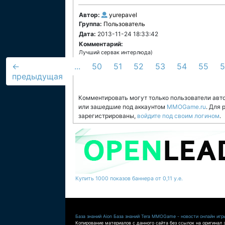
Автор:
yurepavel
Группа:
Пользователь
Дата:
2013-11-24 18:33:42
Комментарий:
Лучший сервак интерлюда)
←
...
50
51
52
53
54
55
5
предыдущая
Комментировать могут только пользователи авт
или зашедшие под аккаунтом
MMOGame.ru
. Для
зарегистрированы,
войдите под своим логином
.
Купить 1000 показов баннера от 0,11 у.е.
База знаний Aion
База знаний Tera
MMOGame - новости онлайн игр
Копирование материалов с данного сайта без ссылок на оригинал 