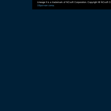
Lineage II is a trademark of NCsoft Corporation. Copyright © NCsoft Co
Обратная связь