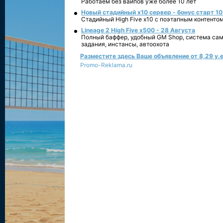
Работаем без вайпов уже более 10 лет
Новый стадийный х10 сервер - бонус старт 10
Стадийный High Five x10 с поэтапным контенто
Lineage 2 High Five x500 - 28 Августа
Полный баффер, удобный GM Shop, система сам
задания, инстансы, автоохота
Разместите здесь Ваше объявление от 8,29 у.е
Promo-Reklama.ru