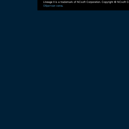
Lineage II is a trademark of NCsoft Corporation. Copyright © NCsoft Co
Обратная связь