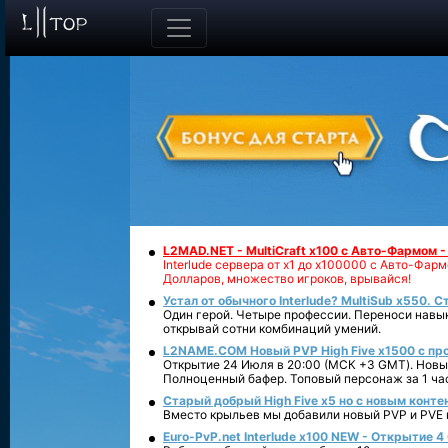
L2MAD.NET - MultiCraft x100 с Авто-Фармом 
Interlude сервера от х1 до х100000 с Авто-Фа
Долларов, множество игроков, врывайся!
Устал от обычного Interlude? MultiSub x550. С
Один герой. Четыре профессии. Переноси навык
открывай сотни комбинаций умений.
L2NAME.COM Новый PVP High Five x1500 с п
Открытие 24 Июля в 20:00 (МСК +3 GMT). Новый
Полноценный бафер. Топовый персонаж за 1 ча
Старый добрый High Five x5 но с новым конте
Вместо крыльев мы добавили новый PVP и PVE ко
Euro-PvP.net Interlude х100 NEW - Открытие 4