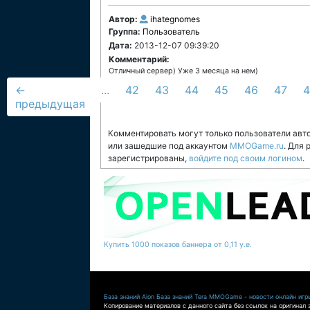
Автор:
ihategnomes
Группа:
Пользователь
Дата:
2013-12-07 09:39:20
Комментарий:
Отличный сервер) Уже 3 месяца на нем)
←
...
42
43
44
45
46
47
4
предыдущая
Комментировать могут только пользователи авт
или зашедшие под аккаунтом
MMOGame.ru
. Для
зарегистрированы,
войдите под своим логином
.
Купить 1000 показов баннера от 0,11 у.е.
База знаний Aion
База знаний Tera
MMOGame - новости онлайн игр
Копирование материалов с данного сайта без ссылок на оригинал 