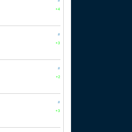
#
+4
#
+3
#
+2
#
+3