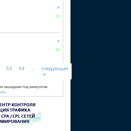
#
+2
#
+2
53
54
...
следующая
→
ли зашедшие под аккаунтом
ном
.