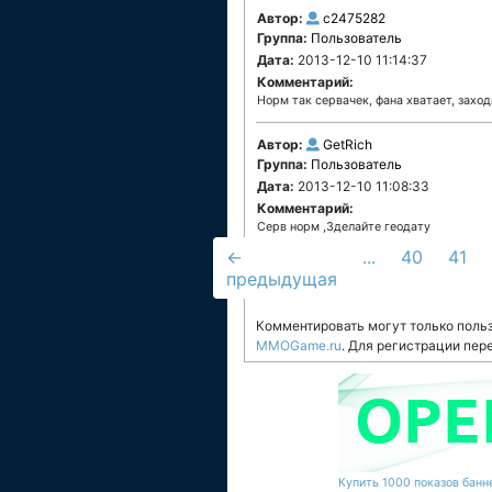
Автор:
c2475282
Группа:
Пользователь
Дата:
2013-12-10 11:14:37
Комментарий:
Норм так сервачек, фана хватает, заход
Автор:
GetRich
Группа:
Пользователь
Дата:
2013-12-10 11:08:33
Комментарий:
Серв норм ,Зделайте геодату
←
...
40
41
предыдущая
Комментировать могут только поль
MMOGame.ru
. Для регистрации пер
Купить 1000 показов банне