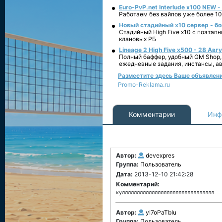
Euro-PvP.net Interlude х100 NEW 
Работаем без вайпов уже более 10
Новый стадийный х10 сервер - бо
Стадийный High Five x10 с поэтап
клановых РБ
Lineage 2 High Five x500 - 28 Авг
Полный баффер, удобный GM Shop,
ежедневные задания, инстансы, а
Разместите здесь Ваше объявление 
Promo-Reklama.ru
Комментарии
Инф
Автор:
devexpres
Группа:
Пользователь
Дата:
2013-12-10 21:42:28
Комментарий:
куллллллллллллллллллллллллллллллл
Автор:
yI7oPaTbIu
Группа:
Пользователь