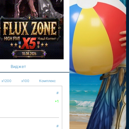
Виджет
x1200
x100
Комплекс
#
+1
#