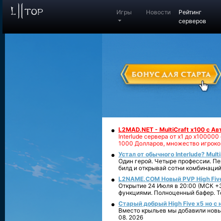
Игры
Новости
Рейтинг
серверов
L2MAD.NET - MultiCraft x100 с А
Interlude сервера от х1 до х1000
1000 Долларов, множество игроко
Устал от обычного Interlude? Mult
Один герой. Четыре профессии. Пе
билд и открывай сотни комбинаций
L2NAME.COM Новый PVP High Fiv
Открытие 24 Июля в 20:00 (МСК +3
функциями. Полноценный бафер. То
Старый добрый High Five x5 но с
Вместо крыльев мы добавили новый
08. 2026