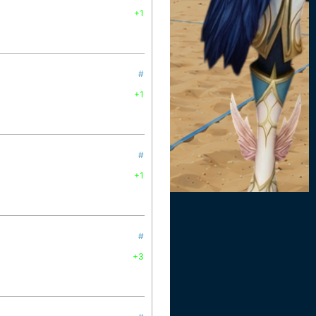
+1
#
+1
#
+1
#
+3