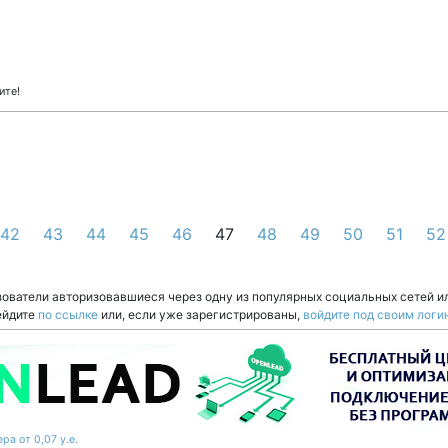
ите!
42
43
44
45
46
47
48
49
50
51
52
зователи авторизовавшиеся через одну из популярных социальных сетей и
ейдите
по ссылке
или, если уже зарегистрированы,
войдите под своим логи
ра от 0,07 у.е.