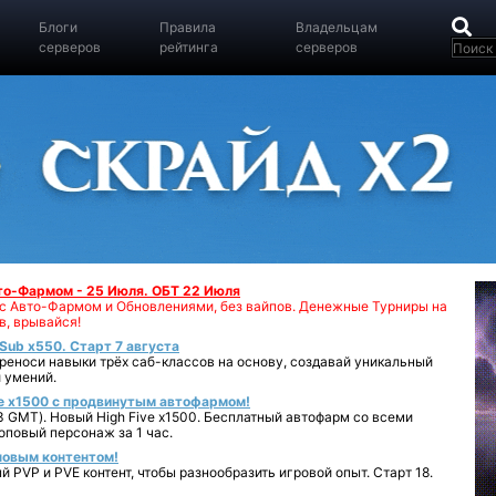
Блоги
Правила
Владельцам
серверов
рейтинга
серверов
вто-Фармом - 25 Июля. ОБТ 22 Июля
00 с Авто-Фармом и Обновлениями, без вайпов. Денежные Турниры на
в, врывайся!
iSub x550. Старт 7 августа
реноси навыки трёх саб-классов на основу, создавай уникальный
 умений.
e x1500 с продвинутым автофармом!
 GMT). Новый High Five x1500. Бесплатный автофарм со всеми
повый персонаж за 1 час.
 новым контентом!
 PVP и PVE контент, чтобы разнообразить игровой опыт. Старт 18.