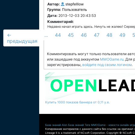
Автор:
stepfelllow
Группа:
Пользователь
Дата:
2013-12-03 20:43:53
Комментарий:
Недавно начал играть здесь. Ничуть не жалею! Сервер 
←
...
44
45
46
47
48
49
предыдущая
Комментировать могут только пользователи авт
или зашедшие под аккаунтом
MMOGame.ru
. Для
зарегистрированы,
войдите под своим логином
.
Купить 1000 показов баннера от 0,11 у.е.
База знаний Aion
База знаний Tera
MMOGame - новости онлайн игр
Копирование материалов с данного сайта без ссылок на оригинал 
Lineage II is a trademark of NCsoft Corporation. Copyright © NCsoft Co