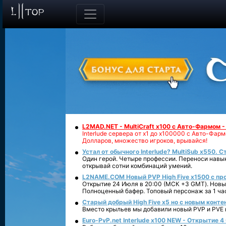
L2MAD.NET - MultiCraft x100 с Авто-Фармом 
Interlude сервера от х1 до х100000 с Авто-Фа
Долларов, множество игроков, врывайся!
Устал от обычного Interlude? MultiSub x550. С
Один герой. Четыре профессии. Переноси навык
открывай сотни комбинаций умений.
L2NAME.COM Новый PVP High Five x1500 с п
Открытие 24 Июля в 20:00 (МСК +3 GMT). Новый
Полноценный бафер. Топовый персонаж за 1 ча
Старый добрый High Five x5 но с новым конте
Вместо крыльев мы добавили новый PVP и PVE ко
Euro-PvP.net Interlude х100 NEW - Открытие 4