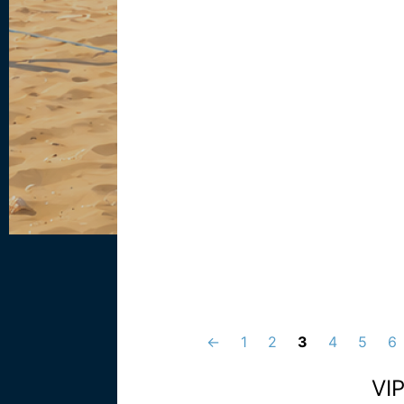
←
1
2
3
4
5
6
VI