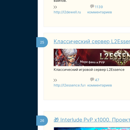
вайпов.
1139
http://l2dewell.ru
комментариев
Классический сервер L2Esse
25
Классический игровой сервер L2Essence
47
http://l2essence.fun
комментариев
🎁 Interlude PvP x1000. Проек
26