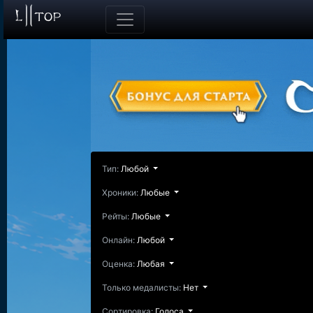
Тип:
Любой
Хроники:
Любые
Рейты:
Любые
Онлайн:
Любой
Оценка:
Любая
Только медалисты:
Нет
Сортировка:
Голоса