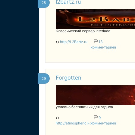
l2bartz.ru
28
Классический сервер Interlude
http://L2Bartz.ru
13
комментариев
Forgotten
29
условно бесплатный для отдыха
9
http://atmospheric.kozow.com
комментариев