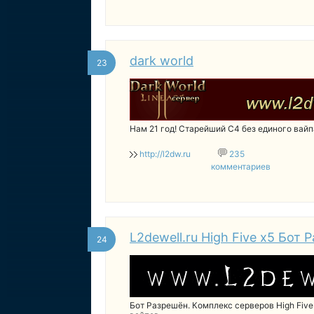
dark world
23
Нам 21 год! Старейший C4 без единого вайп
http://l2dw.ru
235
комментариев
L2dewell.ru High Five x5 Бот 
24
Бот Разрешён. Комплекс серверов High Five