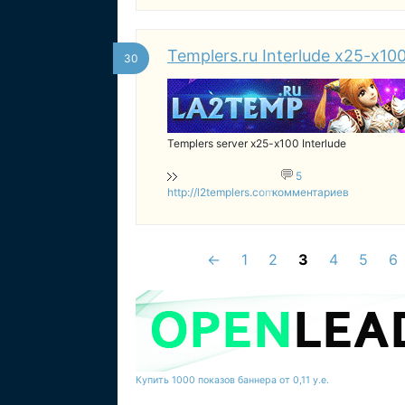
Templers.ru Interlude x25-x
30
Templers server x25-x100 Interlude
5
http://l2templers.com
комментариев
←
1
2
3
4
5
6
Купить 1000 показов баннера от 0,11 у.е.