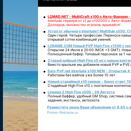
L2MAD.NET - MultiCraft x100 с Авто-Фармом 
Interlude сервера от х1 до х100000 с Авто-Фа
Долларов, множество игроков, врывайся!
Устал от обычного Interlude? MultiSub x550. С
Один герой. Четыре профессии. Переноси навык
открывай сотни комбинаций умений.
L2NAME.COM Новый PVP High Five x1500 с п
Открытие 24 Июля в 20:00 (МСК +3 GMT). Новый
Полноценный бафер. Топовый персонаж за 1 ча
Старый добрый High Five x5 но с новым конте
Вместо крыльев мы добавили новый PVP и PVE ко
Euro-PvP.net Interlude х100 NEW - Открытие 4
Работаем без вайпов уже более 10 лет
Новый стадийный х10 сервер - бонус старт 10
Стадийный High Five x10 с поэтапным контенто
Lineage 2 High Five x500 - 28 Августа
Полный баффер, удобный GM Shop, система сам
задания, инстансы, автоохота
Разместите здесь Ваше объявление от 8,63 у.е
Promo-Reklama.ru