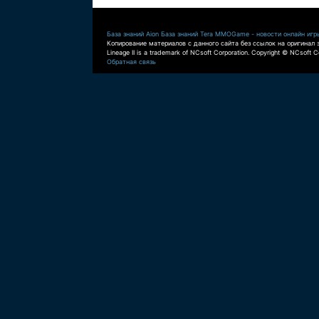
База знаний Aion
База знаний Tera
MMOGame - новости онлайн игр
Копирование материалов с данного сайта без ссылок на оригинал 
Lineage II is a trademark of NCsoft Corporation. Copyright © NCsoft Co
Обратная связь