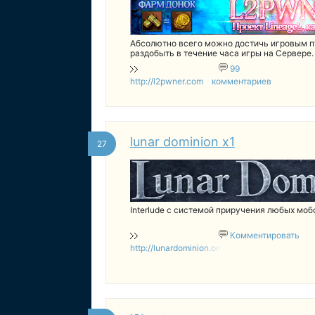
Абсолютно всего можно достичь игровым 
раздобыть в течение часа игры на Сервере.
99
http://l2pwner.com
комментариев
lunar dominion x1
27
Interlude с системой приручения любых моб
Комментировать
http://lunardominion.online