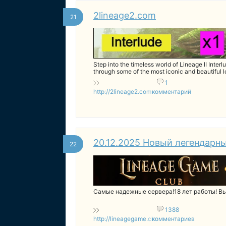
2lineage2.com
21
Step into the timeless world of Lineage II Inter
through some of the most iconic and beautiful 
characters, gather your friends, and dive into e
1
http://2lineage2.com
комментарий
20.12.2025 Новый легендарный
22
Cамые надежные сервера!18 лет работы! Вы
1388
http://lineagegame.club
комментариев