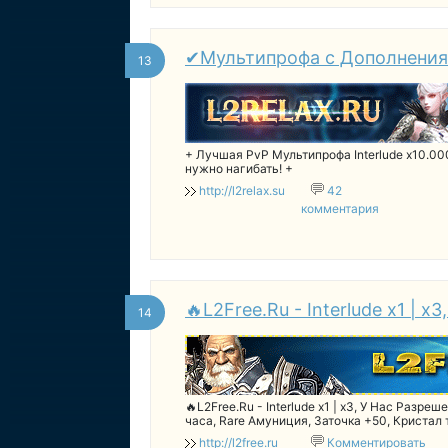
✔Мультипрофа с Дополнениям
13
+ Лучшая PvP Мультипрофа Interlude x10.0
нужно нагибать! +
http://l2relax.su
42
комментария
🔥L2Free.Ru - Interlude x1 | х
14
🔥L2Free.Ru - Interlude x1 | х3, У Нас Разреш
часа, Rare Амуниция, Заточка +50, Кристал 
http://l2free.ru
Комментировать