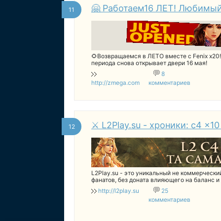
🤗 Работаем16 ЛЕТ! Любимый
11
🌻Возвращаемся в ЛЕТО вместе с Fenix x20
периода снова открывает двери 16 мая!
8
http://zmega.com
комментариев
⚔️ L2Play.su - хроники: c4 x1
12
L2Play.su - это уникальный не коммерчески
фанатов, без доната влияющего на баланс 
http://l2play.su
25
комментариев