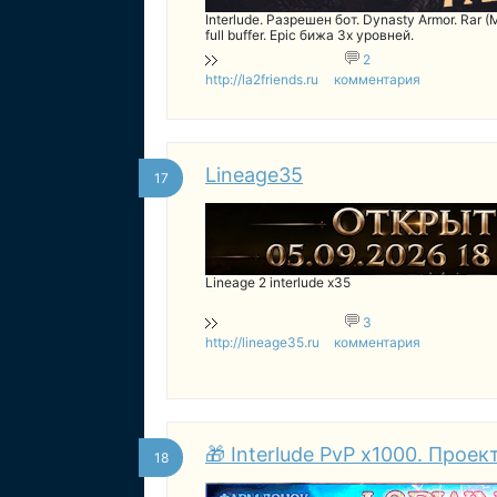
Interlude. Разрешен бот. Dynasty Armor. Rar 
full buffer. Epic бижа 3х уровней.
2
http://la2friends.ru
комментария
Lineage35
17
Lineage 2 interlude x35
3
http://lineage35.ru
комментария
🎁 Interlude PvP x1000. Проек
18