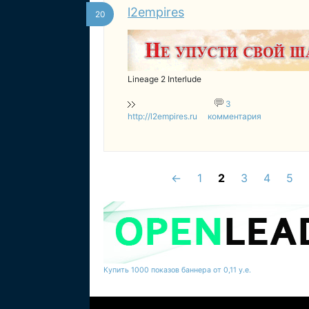
l2empires
20
Lineage 2 Interlude
3
http://l2empires.ru
комментария
←
1
2
3
4
5
Купить 1000 показов баннера от 0,11 у.е.