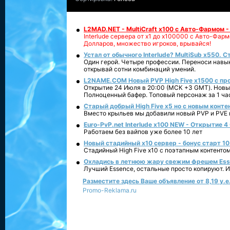
L2MAD.NET - MultiCraft x100 с Авто-Фармом 
Interlude сервера от х1 до х100000 с Авто-Фа
Долларов, множество игроков, врывайся!
Устал от обычного Interlude? MultiSub x550. С
Один герой. Четыре профессии. Переноси навык
открывай сотни комбинаций умений.
L2NAME.COM Новый PVP High Five x1500 с п
Открытие 24 Июля в 20:00 (МСК +3 GMT). Новый
Полноценный бафер. Топовый персонаж за 1 ча
Старый добрый High Five x5 но с новым конте
Вместо крыльев мы добавили новый PVP и PVE ко
Euro-PvP.net Interlude х100 NEW - Открытие 4
Работаем без вайпов уже более 10 лет
Новый стадийный х10 сервер - бонус старт 10
Стадийный High Five x10 с поэтапным контенто
Охладись в летнюю жару свежим фрешем Essen
Лучший Essence, остальные просто копируют. 
Разместите здесь Ваше объявление от 8,19 у.е.
Promo-Reklama.ru