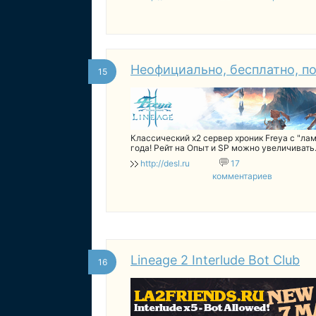
Неофициально, бесплатно, по
15
Классический x2 сервер хроник Freya с "ла
года! Рейт на Опыт и SP можно увеличиват
гарантированы!
http://desl.ru
17
комментариев
Lineage 2 Interlude Bot Club
16