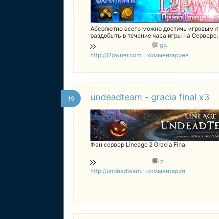
Абсолютно всего можно достичь игровым 
раздобыть в течение часа игры на Сервере.
99
http://l2pwner.com
комментариев
undeadteam - gracia final x3
19
Фан сервер Lineage 2 Gracia Final
2
http://undeadteam.ru
комментария