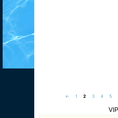
←
1
2
3
4
5
VI