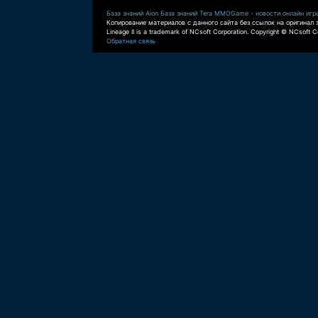
База знаний Aion
База знаний Tera
MMOGame - новости онлайн игр
Копирование материалов с данного сайта без ссылок на оригинал 
Lineage II is a trademark of NCsoft Corporation. Copyright © NCsoft Co
Обратная связь